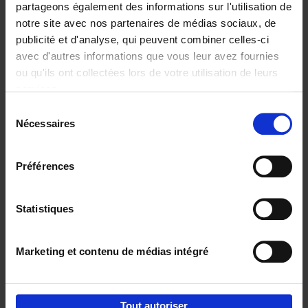
partageons également des informations sur l'utilisation de
notre site avec nos partenaires de médias sociaux, de
Ajouter au panier
publicité et d'analyse, qui peuvent combiner celles-ci
avec d'autres informations que vous leur avez fournies
Content Marketing like a
ou qu'ils ont collectées lors de votre utilisation de leurs
PRO
(EN)
services.
Clo Willaerts
Couverture souple
2023
352
Sélection
Nécessaires
du
€
37,
50
consentement
Préférences
Statistiques
Ajouter au panier
Marketing et contenu de médias intégré
Envie de bonnes idées de lecture, de
réductions, d’actions et d’inspiration ?
Tout autoriser