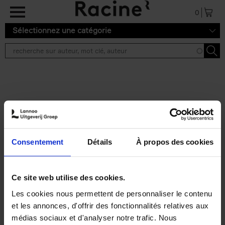
Aller au contenu principal
0
Sélectionnez une catégorie
Résultats de recherche ''
2 résultats
Personal Branding like a
PRO
(EN)
Consentement
Détails
À propos des cookies
Clo Willaerts
Couverture souple
2026
253
€
34,
99
Ce site web utilise des cookies.
Les cookies nous permettent de personnaliser le contenu
et les annonces, d'offrir des fonctionnalités relatives aux
médias sociaux et d'analyser notre trafic. Nous