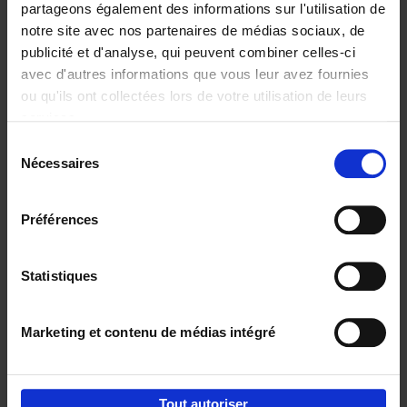
partageons également des informations sur l'utilisation de
notre site avec nos partenaires de médias sociaux, de
Ajouter au panier
publicité et d'analyse, qui peuvent combiner celles-ci
avec d'autres informations que vous leur avez fournies
Content Marketing like a
ou qu'ils ont collectées lors de votre utilisation de leurs
PRO
(EN)
services.
Clo Willaerts
Couverture souple
2023
352
Sélection
Nécessaires
du
€
37,
50
consentement
Préférences
Statistiques
Ajouter au panier
Marketing et contenu de médias intégré
Envie de bonnes idées de lecture, de
réductions, d’actions et d’inspiration ?
Tout autoriser