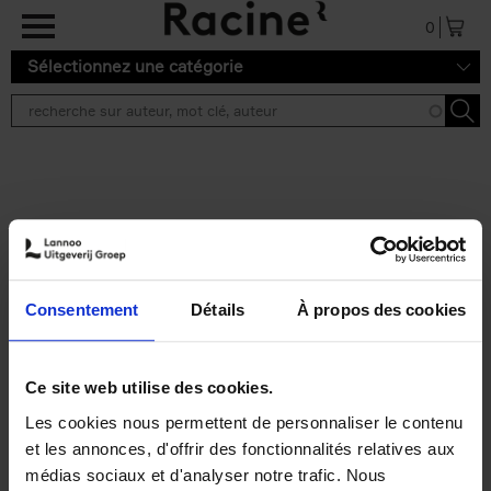
Aller au contenu principal
0
Sélectionnez une catégorie
Résultats de recherche ''
2 résultats
Personal Branding like a
PRO
(EN)
Consentement
Détails
À propos des cookies
Clo Willaerts
Couverture souple
2026
253
€
34,
99
Ce site web utilise des cookies.
Les cookies nous permettent de personnaliser le contenu
et les annonces, d'offrir des fonctionnalités relatives aux
médias sociaux et d'analyser notre trafic. Nous