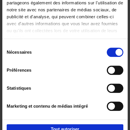
partageons également des informations sur l'utilisation de
notre site avec nos partenaires de médias sociaux, de
Ajouter au panier
publicité et d'analyse, qui peuvent combiner celles-ci
avec d'autres informations que vous leur avez fournies
Content Marketing like a
ou qu'ils ont collectées lors de votre utilisation de leurs
PRO
(EN)
services.
Clo Willaerts
Couverture souple
2023
352
Sélection
Nécessaires
du
€
37,
50
consentement
Préférences
Statistiques
Ajouter au panier
Marketing et contenu de médias intégré
Envie de bonnes idées de lecture, de
réductions, d’actions et d’inspiration ?
Tout autoriser