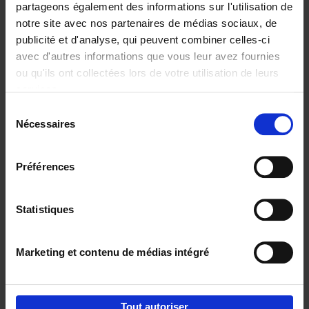
partageons également des informations sur l'utilisation de
notre site avec nos partenaires de médias sociaux, de
Ajouter au panier
publicité et d'analyse, qui peuvent combiner celles-ci
avec d'autres informations que vous leur avez fournies
Content Marketing like a
ou qu'ils ont collectées lors de votre utilisation de leurs
PRO
(EN)
services.
Clo Willaerts
Couverture souple
2023
352
Sélection
Nécessaires
du
€
37,
50
consentement
Préférences
Statistiques
Ajouter au panier
Marketing et contenu de médias intégré
Envie de bonnes idées de lecture, de
réductions, d’actions et d’inspiration ?
Tout autoriser