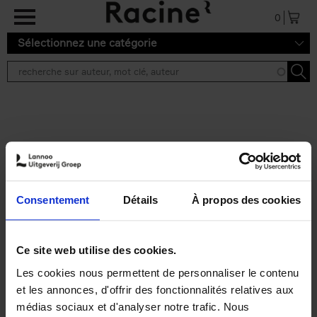
Aller au contenu principal
0
Sélectionnez une catégorie
Résultats de recherche ''
2 résultats
Personal Branding like a
PRO
(EN)
Consentement
Détails
À propos des cookies
Clo Willaerts
Couverture souple
2026
253
€
34,
99
Ce site web utilise des cookies.
Les cookies nous permettent de personnaliser le contenu
et les annonces, d'offrir des fonctionnalités relatives aux
médias sociaux et d'analyser notre trafic. Nous