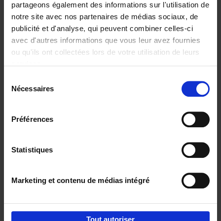
partageons également des informations sur l'utilisation de
notre site avec nos partenaires de médias sociaux, de
Ajouter au panier
publicité et d'analyse, qui peuvent combiner celles-ci
avec d'autres informations que vous leur avez fournies
Content Marketing like a
ou qu'ils ont collectées lors de votre utilisation de leurs
PRO
(EN)
services.
Clo Willaerts
Couverture souple
2023
352
Sélection
Nécessaires
du
€
37,
50
consentement
Préférences
Statistiques
Ajouter au panier
Marketing et contenu de médias intégré
Envie de bonnes idées de lecture, de
réductions, d’actions et d’inspiration ?
Tout autoriser