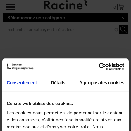
Aller au contenu principal
0
Sélectionnez une catégorie
Résultats de recherche ''
2 résultats
Personal Branding like a
PRO
(EN)
Consentement
Détails
À propos des cookies
Clo Willaerts
Couverture souple
2026
253
€
34,
99
Ce site web utilise des cookies.
Les cookies nous permettent de personnaliser le contenu
et les annonces, d'offrir des fonctionnalités relatives aux
médias sociaux et d'analyser notre trafic. Nous