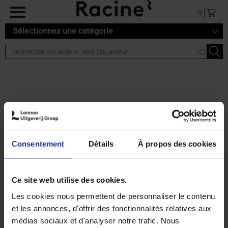
Aller au contenu principal
0
Sélectionnez une catégorie
Résultats de recherche ''
2 résultats
Personal Branding like a
PRO
(EN)
Consentement
Détails
À propos des cookies
Clo Willaerts
Couverture souple
2026
253
€
34,
99
Ce site web utilise des cookies.
Les cookies nous permettent de personnaliser le contenu
et les annonces, d'offrir des fonctionnalités relatives aux
médias sociaux et d'analyser notre trafic. Nous