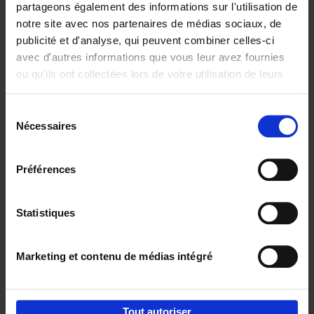
partageons également des informations sur l'utilisation de
notre site avec nos partenaires de médias sociaux, de
Ajouter au panier
publicité et d'analyse, qui peuvent combiner celles-ci
avec d'autres informations que vous leur avez fournies
Content Marketing like a
ou qu'ils ont collectées lors de votre utilisation de leurs
PRO
(EN)
services.
Clo Willaerts
Couverture souple
2023
352
Sélection
Nécessaires
du
€
37,
50
consentement
Préférences
Statistiques
Ajouter au panier
Marketing et contenu de médias intégré
Envie de bonnes idées de lecture, de
réductions, d’actions et d’inspiration ?
Tout autoriser