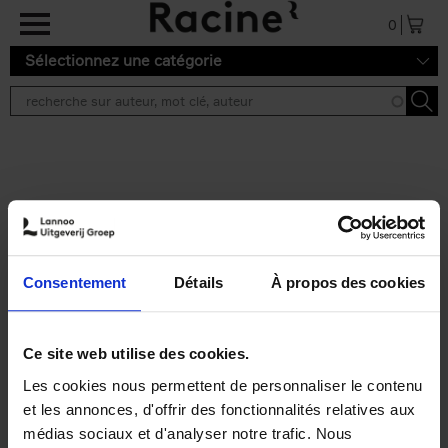
Aller au contenu principal
0
Sélectionnez une catégorie
Résultats de recherche ''
2 résultats
Personal Branding like a
PRO
(EN)
Consentement
Détails
À propos des cookies
Clo Willaerts
Couverture souple
2026
253
€
34,
99
Ce site web utilise des cookies.
Les cookies nous permettent de personnaliser le contenu
et les annonces, d'offrir des fonctionnalités relatives aux
médias sociaux et d'analyser notre trafic. Nous