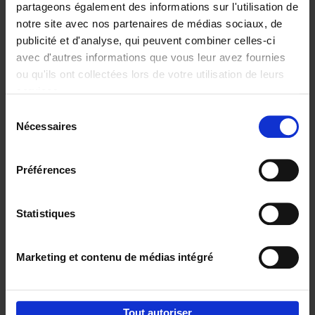
partageons également des informations sur l'utilisation de
notre site avec nos partenaires de médias sociaux, de
Ajouter au panier
publicité et d'analyse, qui peuvent combiner celles-ci
avec d'autres informations que vous leur avez fournies
Content Marketing like a
ou qu'ils ont collectées lors de votre utilisation de leurs
PRO
(EN)
services.
Clo Willaerts
Couverture souple
2023
352
Sélection
Nécessaires
du
€
37,
50
consentement
Préférences
Statistiques
Ajouter au panier
Marketing et contenu de médias intégré
Envie de bonnes idées de lecture, de
réductions, d’actions et d’inspiration ?
Tout autoriser