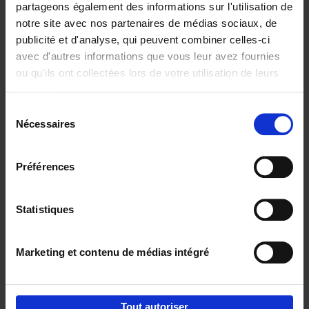
partageons également des informations sur l'utilisation de
notre site avec nos partenaires de médias sociaux, de
Ajouter au panier
publicité et d'analyse, qui peuvent combiner celles-ci
avec d'autres informations que vous leur avez fournies
Content Marketing like a
ou qu'ils ont collectées lors de votre utilisation de leurs
PRO
(EN)
services.
Clo Willaerts
Couverture souple
2023
352
Sélection
Nécessaires
du
€
37,
50
consentement
Préférences
Statistiques
Ajouter au panier
Marketing et contenu de médias intégré
Envie de bonnes idées de lecture, de
réductions, d’actions et d’inspiration ?
Tout autoriser