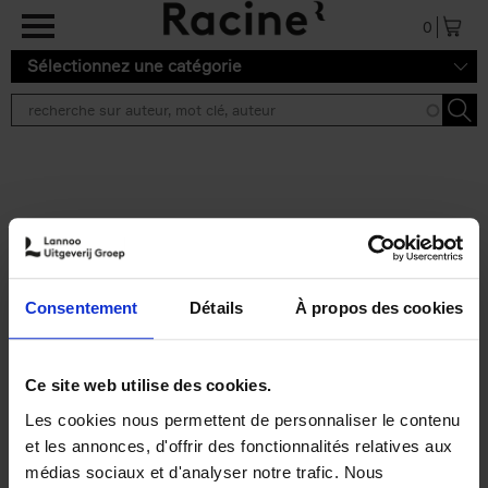
Aller au contenu principal
0
Sélectionnez une catégorie
Résultats de recherche ''
2 résultats
Personal Branding like a
PRO
(EN)
Consentement
Détails
À propos des cookies
Clo Willaerts
Couverture souple
2026
253
€
34,
99
Ce site web utilise des cookies.
Les cookies nous permettent de personnaliser le contenu
et les annonces, d'offrir des fonctionnalités relatives aux
médias sociaux et d'analyser notre trafic. Nous