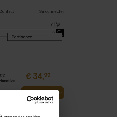
Contact
Se connecter
0
Pertinence
€
34,
99
(EN)
Monetize
Ajouter au panier