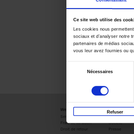
Consentement
Ce site web utilise des cook
Les cookies nous permettent d
sociaux et d'analyser notre t
partenaires de médias sociaux
vous leur avez fournies ou qu'
Sélection
Nécessaires
du
consentement
Webshop
Business
Refuser
Service clients
Ventes
Frais de livraison
Société
Droit de retour
Presse