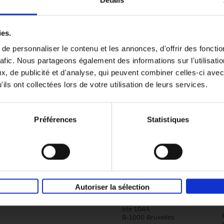
Détails
Content Marketing like a PRO
ies.
The All-In-One Guide to Content Marketing
e personnaliser le contenu et les annonces, d'offrir des fonctio
Planning to Promoting
rafic. Nous partageons également des informations sur l'utilisati
Clo Willaerts
Couverture souple
2023
352
, de publicité et d'analyse, qui peuvent combiner celles-ci avec
ils ont collectées lors de votre utilisation de leurs services.
Préférences
Statistiques
Société
Éditions Racine
Autoriser la sélection
Tour & Taxis
Qui sommes-nous?
Avenue du Port, 86C
bte 104A
B-1000 Bruxelles