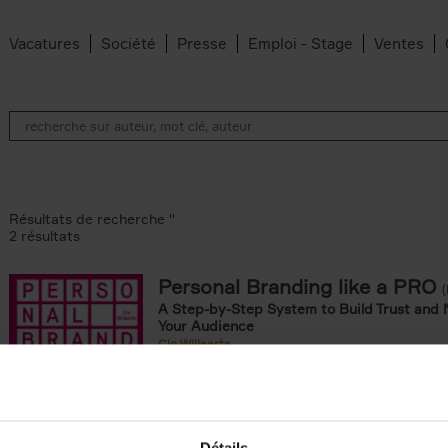
Vacatures
Société
Presse
Emploi - Stage
Ventes
Résultats de recherche ''
2 résultats
Personal Branding like a PRO
A Step-by-Step System to Build Trust and 
Your Audience
Clo Willaerts
Couverture souple
2026
253
ouple filter
omie & Management filter