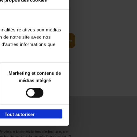
À propos des cookies
€
37,
50
(EN)
: From
nnalités relatives aux médias
on de notre site avec nos
Ajouter au panier
 d'autres informations que
Marketing et contenu de
médias intégré
Tout autoriser
Envie de bonnes idées de lecture, de
réductions, d’actions et d’inspiration ?