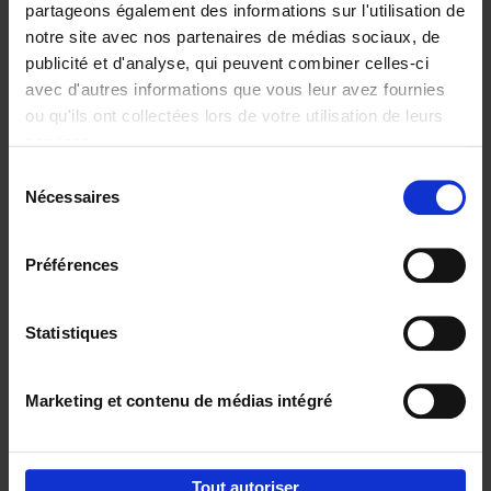
partageons également des informations sur l'utilisation de
notre site avec nos partenaires de médias sociaux, de
Ajouter au panier
publicité et d'analyse, qui peuvent combiner celles-ci
avec d'autres informations que vous leur avez fournies
Content Marketing like a
ou qu'ils ont collectées lors de votre utilisation de leurs
PRO
(EN)
services.
Clo Willaerts
Couverture souple
2023
352
Sélection
Nécessaires
du
€
37,
50
consentement
Préférences
Statistiques
Ajouter au panier
Marketing et contenu de médias intégré
Envie de bonnes idées de lecture, de
réductions, d’actions et d’inspiration ?
Tout autoriser