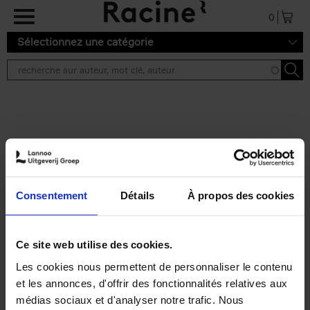
Aller au contenu principal
0
Sélectionnez une catégorie
Résultats de recherche ''
2 résultats
Personal Branding like a
PRO
(EN)
Consentement
Détails
À propos des cookies
Clo Willaerts
Couverture souple
2026
253
€
34,
99
Ce site web utilise des cookies.
Les cookies nous permettent de personnaliser le contenu
et les annonces, d'offrir des fonctionnalités relatives aux
médias sociaux et d'analyser notre trafic. Nous