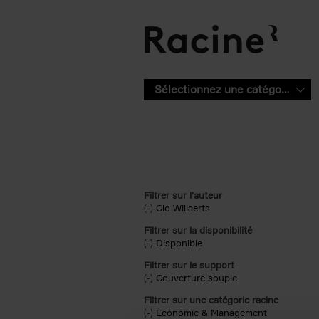
Aller au contenu principal
Sélectionnez une catégorie
Filtrer sur l'auteur
(-)
Remove Clo Willaerts filter
Clo Willaerts
Filtrer sur la disponibilité
(-)
Remove Disponible filter
Disponible
Filtrer sur le support
(-)
Remove Couverture souple filter
Couverture souple
Filtrer sur une catégorie racine
(-)
Remove Économie & Management filt
Économie & Management