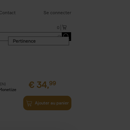
Contact
Se connecter
0
Pertinence
€
34,
99
(EN)
Monetize
Ajouter au panier