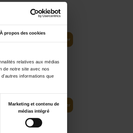
€
35,
50
À propos des cookies
Ajouter au panier
nnalités relatives aux médias
on de notre site avec nos
 d'autres informations que
€
37,
50
(EN)
: From
Marketing et contenu de
Ajouter au panier
médias intégré