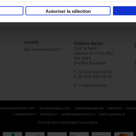
Autoriser la sélection
Société
Éditions Racine
Tour & Taxis
Qui sommes-nous?
Avenue du Port, 86C
bte 104A
B-1000 Bruxelles
T. 32 (0)2 646 44 44
F. 32 (0)2 646 55 70
E.
info@racine.be
lannoopublishers.com
lannoocampus.com
academiapress.be
racine.be
terra
meulenhoff.nl
boekerij.nl
unieboekspectrum.nl
parkuitgevers.nl
Tous les prix s’entendent tva compris.