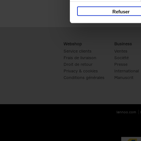
Refuser
Webshop
Business
Service clients
Ventes
Frais de livraison
Société
Droit de retour
Presse
Privacy & cookies
International
Conditions générales
Manuscrit
lannoo.com