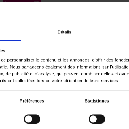
Digital marketing like a PRO -
completely revised edition
(EN)
Détails
Prepare. Run. Optimize.
Clo Willaerts
Couverture souple
2022
226
ies.
e personnaliser le contenu et les annonces, d'offrir des fonctio
rafic. Nous partageons également des informations sur l'utilisati
, de publicité et d'analyse, qui peuvent combiner celles-ci avec
ils ont collectées lors de votre utilisation de leurs services.
Content Marketing like a PRO
The All-In-One Guide to Content Marketing
Planning to Promoting
Clo Willaerts
Préférences
Statistiques
Couverture souple
2023
352