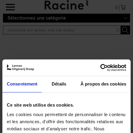
Aller au contenu principal
0
Sélectionnez une catégorie
Résultats de recherche ''
2 résultats
Personal Branding like a
PRO
(EN)
Consentement
Détails
À propos des cookies
Clo Willaerts
Couverture souple
2026
253
€
34,
99
Ce site web utilise des cookies.
Les cookies nous permettent de personnaliser le contenu
et les annonces, d'offrir des fonctionnalités relatives aux
médias sociaux et d'analyser notre trafic. Nous