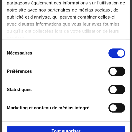
partageons également des informations sur l'utilisation de
notre site avec nos partenaires de médias sociaux, de
Ajouter au panier
publicité et d'analyse, qui peuvent combiner celles-ci
avec d'autres informations que vous leur avez fournies
Content Marketing like a
ou qu'ils ont collectées lors de votre utilisation de leurs
PRO
(EN)
services.
Clo Willaerts
Couverture souple
2023
352
Sélection
Nécessaires
du
€
37,
50
consentement
Préférences
Statistiques
Ajouter au panier
Marketing et contenu de médias intégré
Envie de bonnes idées de lecture, de
réductions, d’actions et d’inspiration ?
Tout autoriser