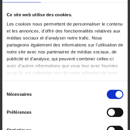
Ajouter au panier
Ce site web utilise des cookies.
Les cookies nous permettent de personnaliser le contenu
Digital marketing like a PRO -
et les annonces, d'offrir des fonctionnalités relatives aux
completely revised edition
(EN)
médias sociaux et d'analyser notre trafic. Nous
Clo Willaerts
partageons également des informations sur l'utilisation de
Couverture souple
2022
226
notre site avec nos partenaires de médias sociaux, de
€
35,
50
publicité et d'analyse, qui peuvent combiner celles-ci
avec d'autres informations que vous leur avez fournies
ou qu'ils ont collectées lors de votre utilisation de leurs
services.
Sélection
Nécessaires
du
Ajouter au panier
consentement
Content Marketing like a
Préférences
PRO
(EN)
Clo Willaerts
Couverture souple
2023
352