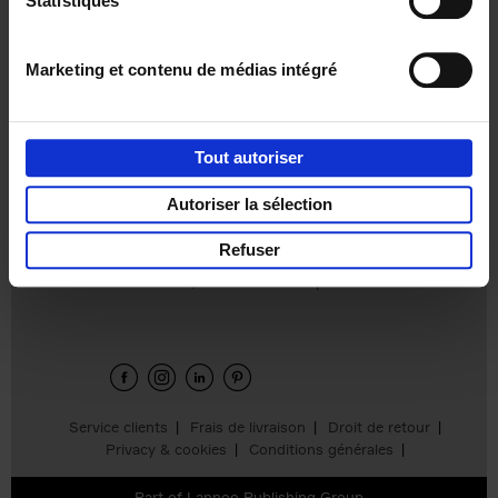
Statistiques
€
37,
50
Marketing et contenu de médias intégré
Tout autoriser
Ajouter au panier
Autoriser la sélection
Refuser
Envie de bonnes idées de lecture, de
réductions, d’actions et d’inspiration ?
Service clients
Frais de livraison
Droit de retour
Privacy & cookies
Conditions générales
Part of
Lannoo Publishing Group