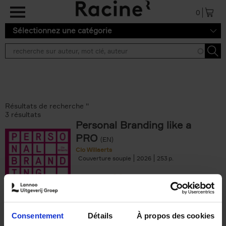
Aller au contenu principal
0
Sélectionnez une catégorie
Résultats de recherche ''
3 résultats
Personal Branding like a
PRO
(EN)
Clo Willaerts
Couverture souple
2026
253
€
34,
99
Consentement
Détails
À propos des cookies