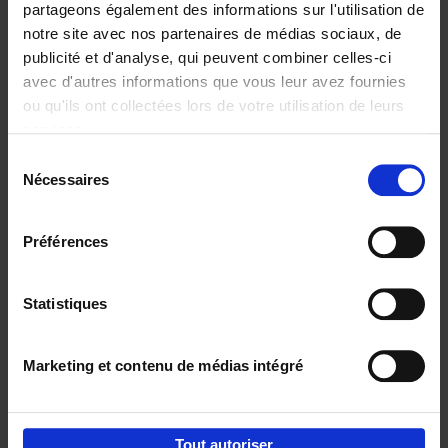
partageons également des informations sur l'utilisation de
notre site avec nos partenaires de médias sociaux, de
Ajouter au panier
publicité et d'analyse, qui peuvent combiner celles-ci
avec d'autres informations que vous leur avez fournies
Content Marketing like a
ou qu'ils ont collectées lors de votre utilisation de leurs
PRO
(EN)
services.
Clo Willaerts
Couverture souple
2023
352
Sélection
Nécessaires
du
€
37,
50
consentement
Préférences
Statistiques
Ajouter au panier
Marketing et contenu de médias intégré
Envie de bonnes idées de lecture, de
réductions, d’actions et d’inspiration ?
Tout autoriser