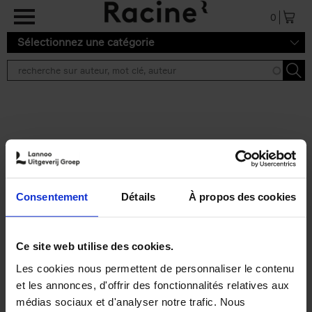
Aller au contenu principal
0
Sélectionnez une catégorie
Résultats de recherche ''
2 résultats
Personal Branding like a
PRO
(EN)
Consentement
Détails
À propos des cookies
Clo Willaerts
Couverture souple
2026
253
€
34,
99
Ce site web utilise des cookies.
Les cookies nous permettent de personnaliser le contenu
et les annonces, d'offrir des fonctionnalités relatives aux
médias sociaux et d'analyser notre trafic. Nous