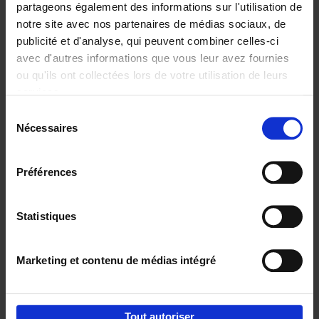
partageons également des informations sur l'utilisation de
notre site avec nos partenaires de médias sociaux, de
Ajouter au panier
publicité et d'analyse, qui peuvent combiner celles-ci
avec d'autres informations que vous leur avez fournies
Content Marketing like a
ou qu'ils ont collectées lors de votre utilisation de leurs
PRO
(EN)
services.
Clo Willaerts
Couverture souple
2023
352
Sélection
Nécessaires
du
€
37,
50
consentement
Préférences
Statistiques
Ajouter au panier
Marketing et contenu de médias intégré
Envie de bonnes idées de lecture, de
réductions, d’actions et d’inspiration ?
Tout autoriser