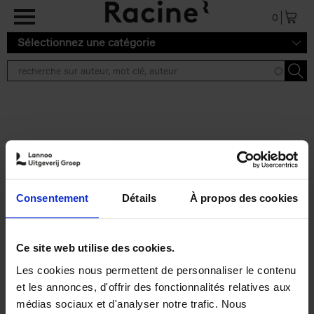
Aller au contenu principal
0
Sélectionnez une catégorie
Résultats de recherche ''
2 résultats
Personal Branding like a
PRO
(EN)
Consentement
Détails
À propos des cookies
Clo Willaerts
Couverture souple
2026
253
€
34,
99
Ce site web utilise des cookies.
Les cookies nous permettent de personnaliser le contenu
et les annonces, d'offrir des fonctionnalités relatives aux
médias sociaux et d'analyser notre trafic. Nous