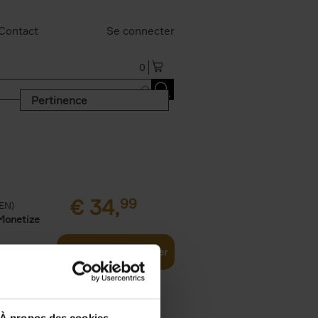
Contact
Se connecter
0
Pertinence
€
34,
99
(EN)
Monetize
Ajouter au panier