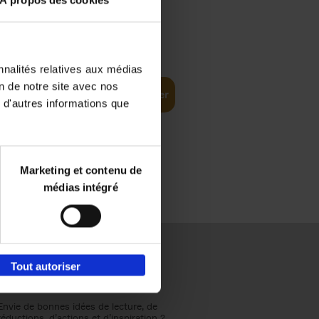
À propos des cookies
€
37,
50
(EN)
: From
nnalités relatives aux médias
on de notre site avec nos
Ajouter au panier
 d'autres informations que
Marketing et contenu de
médias intégré
Tout autoriser
Envie de bonnes idées de lecture, de
réductions, d’actions et d’inspiration ?