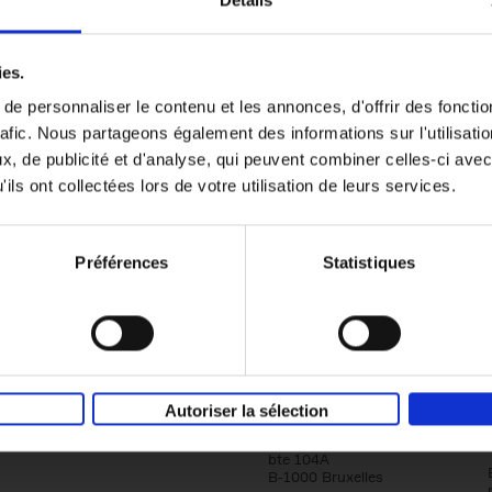
Détails
Content Marketing like a PRO
ies.
The All-In-One Guide to Content Marketing
e personnaliser le contenu et les annonces, d'offrir des fonctio
Planning to Promoting
rafic. Nous partageons également des informations sur l'utilisati
Clo Willaerts
Couverture souple
2023
352
, de publicité et d'analyse, qui peuvent combiner celles-ci avec
ils ont collectées lors de votre utilisation de leurs services.
Préférences
Statistiques
Société
Éditions Racine
Autoriser la sélection
Tour & Taxis
Qui sommes-nous?
Avenue du Port, 86C
bte 104A
B-1000 Bruxelles