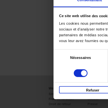
Consentement
Ce site web utilise des cook
Les cookies nous permettent d
sociaux et d'analyser notre t
partenaires de médias sociaux
vous leur avez fournies ou qu'
Sélection
Nécessaires
du
consentement
Webshop
Business
Refuser
Service clients
Ventes
Frais de livraison
Société
Droit de retour
Presse