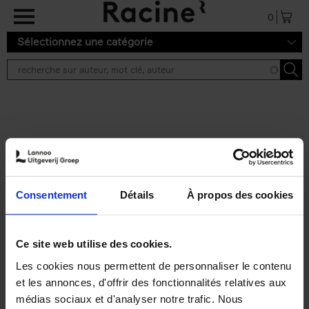
Aller au contenu principal
0
Sélectionnez une catégorie
Résultats de recherche ''
2 résultats
Personal Branding like a
PRO
(EN)
Consentement
Détails
À propos des cookies
Clo Willaerts
Couverture souple
2026
253
€
34,
99
Ce site web utilise des cookies.
Les cookies nous permettent de personnaliser le contenu
et les annonces, d'offrir des fonctionnalités relatives aux
médias sociaux et d'analyser notre trafic. Nous