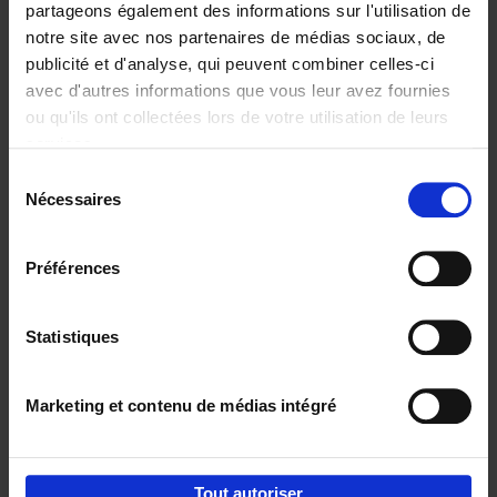
partageons également des informations sur l'utilisation de
notre site avec nos partenaires de médias sociaux, de
Ajouter au panier
publicité et d'analyse, qui peuvent combiner celles-ci
avec d'autres informations que vous leur avez fournies
Content Marketing like a
ou qu'ils ont collectées lors de votre utilisation de leurs
PRO
(EN)
services.
Clo Willaerts
Couverture souple
2023
352
Sélection
Nécessaires
du
€
37,
50
consentement
Préférences
Statistiques
Ajouter au panier
Marketing et contenu de médias intégré
Envie de bonnes idées de lecture, de
réductions, d’actions et d’inspiration ?
Tout autoriser