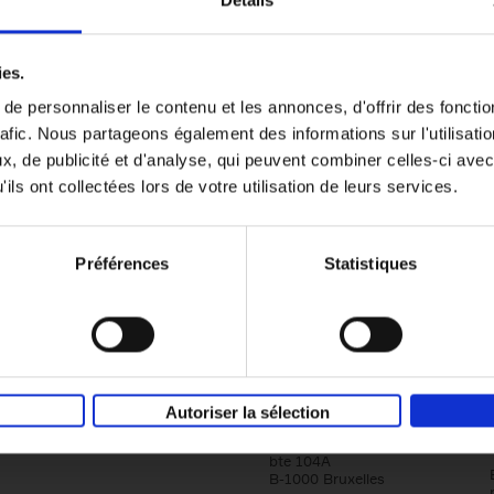
Détails
Content Marketing like a PRO
ies.
The All-In-One Guide to Content Marketing
e personnaliser le contenu et les annonces, d'offrir des fonctio
Planning to Promoting
rafic. Nous partageons également des informations sur l'utilisati
Clo Willaerts
Couverture souple
2023
352
, de publicité et d'analyse, qui peuvent combiner celles-ci avec
ils ont collectées lors de votre utilisation de leurs services.
Préférences
Statistiques
Société
Éditions Racine
Autoriser la sélection
Tour & Taxis
Qui sommes-nous?
Avenue du Port, 86C
bte 104A
B-1000 Bruxelles