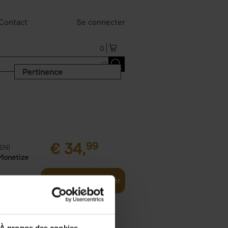
Contact
Se connecter
0
Pertinence
€
34,
99
(EN)
Monetize
Ajouter au panier