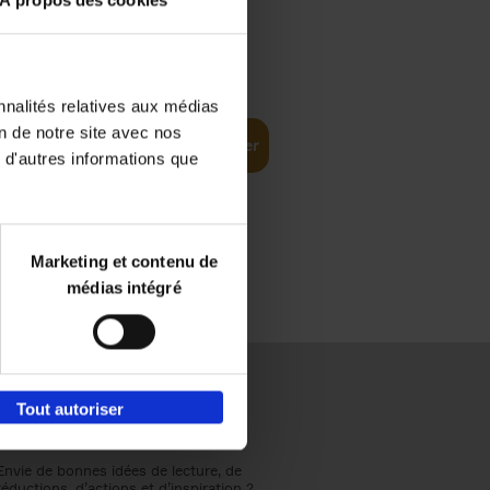
À propos des cookies
€
37,
50
(EN)
: From
nnalités relatives aux médias
on de notre site avec nos
Ajouter au panier
 d'autres informations que
Marketing et contenu de
médias intégré
Tout autoriser
Envie de bonnes idées de lecture, de
réductions, d’actions et d’inspiration ?