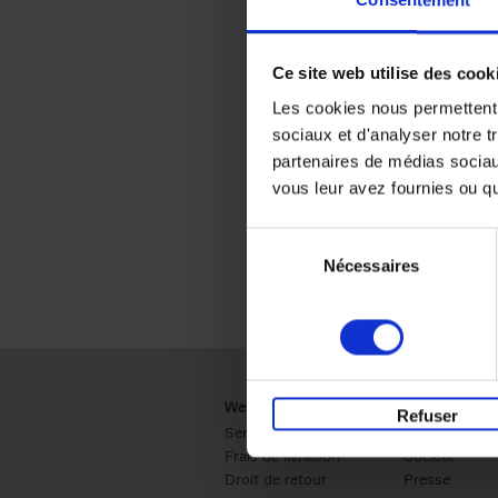
Consentement
Ce site web utilise des cook
Les cookies nous permettent d
sociaux et d'analyser notre t
partenaires de médias sociaux
vous leur avez fournies ou qu'
Sélection
Nécessaires
du
consentement
Webshop
Business
Refuser
Service clients
Ventes
Frais de livraison
Société
Droit de retour
Presse