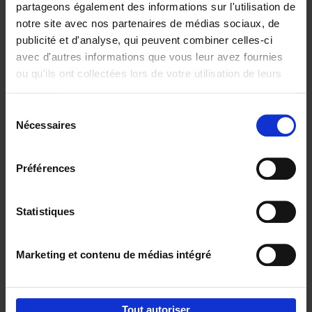
partageons également des informations sur l'utilisation de
notre site avec nos partenaires de médias sociaux, de
Ajouter au panier
publicité et d'analyse, qui peuvent combiner celles-ci
avec d'autres informations que vous leur avez fournies
Content Marketing like a
ou qu'ils ont collectées lors de votre utilisation de leurs
PRO
(EN)
services.
Clo Willaerts
Couverture souple
2023
352
Sélection
Nécessaires
du
€
37,
50
consentement
Préférences
Statistiques
Ajouter au panier
Marketing et contenu de médias intégré
Envie de bonnes idées de lecture, de
réductions, d’actions et d’inspiration ?
Tout autoriser