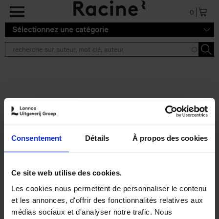
Aller au contenu principal
0
Sélectionnez une catégorie
Résultats de recherche ''
2 résultats
Personal Branding like a
PRO
(EN)
Consentement
Détails
À propos des cookies
Clo Willaerts
Couverture souple
2026
253
€
34,
99
Ce site web utilise des cookies.
Les cookies nous permettent de personnaliser le contenu
et les annonces, d'offrir des fonctionnalités relatives aux
médias sociaux et d'analyser notre trafic. Nous