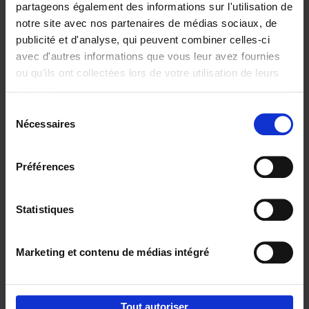
partageons également des informations sur l'utilisation de
notre site avec nos partenaires de médias sociaux, de
Ajouter au panier
publicité et d'analyse, qui peuvent combiner celles-ci
avec d'autres informations que vous leur avez fournies
Content Marketing like a
ou qu'ils ont collectées lors de votre utilisation de leurs
PRO
(EN)
services.
Clo Willaerts
Couverture souple
2023
352
Sélection
Nécessaires
du
€
37,
50
consentement
Préférences
Statistiques
Ajouter au panier
Marketing et contenu de médias intégré
Envie de bonnes idées de lecture, de
réductions, d’actions et d’inspiration ?
Tout autoriser