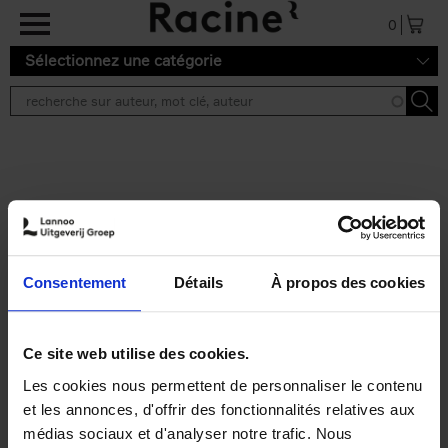
Aller au contenu principal
0
Sélectionnez une catégorie
Résultats de recherche ''
2 résultats
Personal Branding like a
PRO
(EN)
Consentement
Détails
À propos des cookies
Clo Willaerts
Couverture souple
2026
253
€
34,
99
Ce site web utilise des cookies.
Les cookies nous permettent de personnaliser le contenu
et les annonces, d'offrir des fonctionnalités relatives aux
médias sociaux et d'analyser notre trafic. Nous