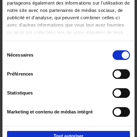
partageons également des informations sur l'utilisation de
notre site avec nos partenaires de médias sociaux, de
Ajouter au panier
publicité et d'analyse, qui peuvent combiner celles-ci
avec d'autres informations que vous leur avez fournies
Content Marketing like a
ou qu'ils ont collectées lors de votre utilisation de leurs
PRO
(EN)
services.
Clo Willaerts
Couverture souple
2023
352
Sélection
Nécessaires
du
€
37,
50
consentement
Préférences
Statistiques
Ajouter au panier
Marketing et contenu de médias intégré
Envie de bonnes idées de lecture, de
réductions, d’actions et d’inspiration ?
Tout autoriser