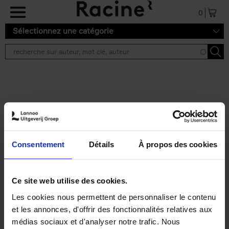
Aller au contenu principal
0
Sélectionnez une catégorie
Résultats de recherche ''
2 résultats
Personal Branding like a
PRO
(EN)
Consentement
Détails
À propos des cookies
Clo Willaerts
Couverture souple
2026
253
€
34,
99
Ce site web utilise des cookies.
Les cookies nous permettent de personnaliser le contenu
et les annonces, d'offrir des fonctionnalités relatives aux
médias sociaux et d'analyser notre trafic. Nous