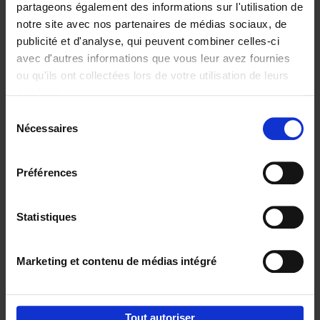
partageons également des informations sur l'utilisation de
notre site avec nos partenaires de médias sociaux, de
Ajouter au panier
publicité et d'analyse, qui peuvent combiner celles-ci
avec d'autres informations que vous leur avez fournies
Content Marketing like a
ou qu'ils ont collectées lors de votre utilisation de leurs
PRO
(EN)
services.
Clo Willaerts
Couverture souple
2023
352
Sélection
Nécessaires
du
€
37,
50
consentement
Préférences
Statistiques
Ajouter au panier
Marketing et contenu de médias intégré
Envie de bonnes idées de lecture, de
réductions, d’actions et d’inspiration ?
Tout autoriser