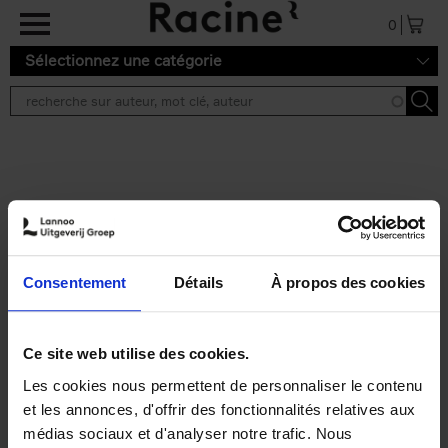
Aller au contenu principal
0
Sélectionnez une catégorie
Résultats de recherche ''
2 résultats
Personal Branding like a
PRO
(EN)
Consentement
Détails
À propos des cookies
Clo Willaerts
Couverture souple
2026
253
€
34,
99
Ce site web utilise des cookies.
Les cookies nous permettent de personnaliser le contenu
et les annonces, d'offrir des fonctionnalités relatives aux
médias sociaux et d'analyser notre trafic. Nous