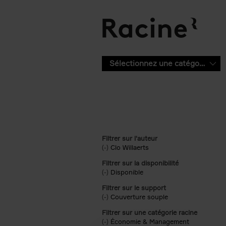
Aller au contenu principal
Sélectionnez une catégorie
Filtrer sur l'auteur
(-)
Remove Clo Willaerts filter
Clo Willaerts
Filtrer sur la disponibilité
(-)
Remove Disponible filter
Disponible
Filtrer sur le support
(-)
Remove Couverture souple filter
Couverture souple
Filtrer sur une catégorie racine
(-)
Remove Économie & Management filt
Économie & Management