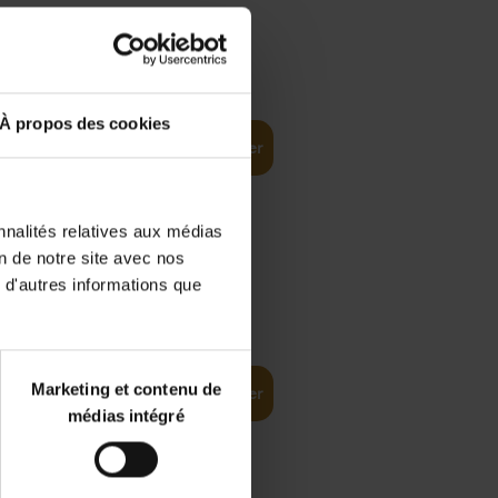
€
35,
50
À propos des cookies
Ajouter au panier
nnalités relatives aux médias
on de notre site avec nos
 d'autres informations que
€
37,
50
(EN)
: From
Marketing et contenu de
Ajouter au panier
médias intégré