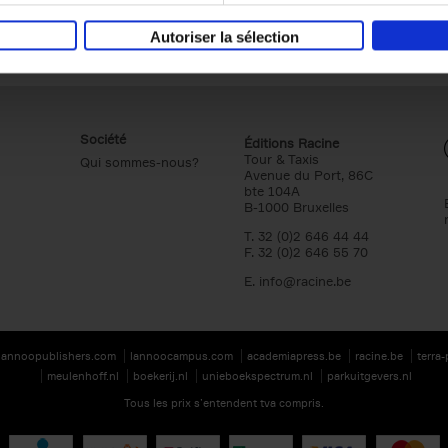
Autoriser la sélection
Société
Éditions Racine
Tour & Taxis
Qui sommes-nous?
Avenue du Port, 86C
bte 104A
B-1000 Bruxelles
T. 32 (0)2 646 44 44
F. 32 (0)2 646 55 70
E.
info@racine.be
lannoopublishers.com
lannoocampus.com
academiapress.be
racine.be
terra
meulenhoff.nl
boekerij.nl
unieboekspectrum.nl
parkuitgevers.nl
Tous les prix s’entendent tva compris.