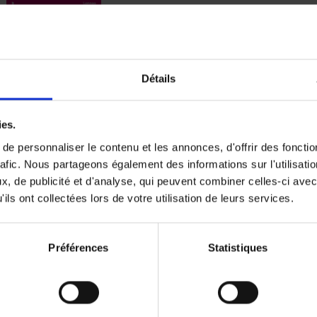
Digital marketing like a PRO -
completely revised edition
(EN)
Détails
Prepare. Run. Optimize.
Clo Willaerts
Couverture souple
2022
226
ies.
e personnaliser le contenu et les annonces, d'offrir des fonctio
rafic. Nous partageons également des informations sur l'utilisati
, de publicité et d'analyse, qui peuvent combiner celles-ci avec
ils ont collectées lors de votre utilisation de leurs services.
Content Marketing like a PRO
The All-In-One Guide to Content Marketing
Planning to Promoting
Clo Willaerts
Préférences
Statistiques
Couverture souple
2023
352