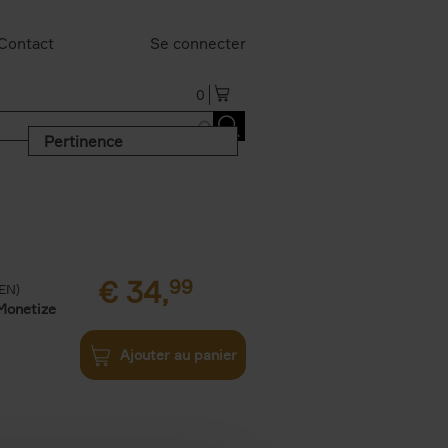
Contact
Se connecter
0
Pertinence
€
34,
99
(EN)
Monetize
Ajouter au panier