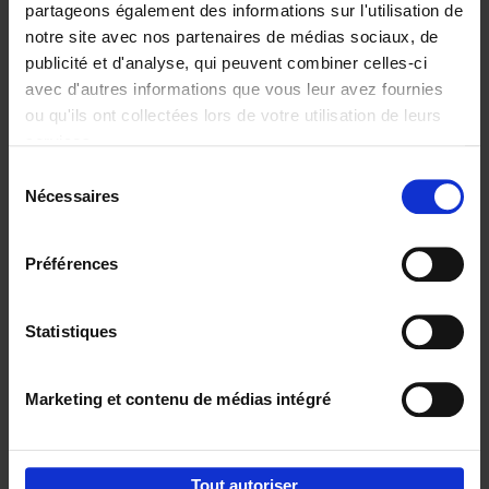
partageons également des informations sur l'utilisation de
notre site avec nos partenaires de médias sociaux, de
Ajouter au panier
publicité et d'analyse, qui peuvent combiner celles-ci
avec d'autres informations que vous leur avez fournies
Content Marketing like a
ou qu'ils ont collectées lors de votre utilisation de leurs
PRO
(EN)
services.
Clo Willaerts
Couverture souple
2023
352
Sélection
Nécessaires
du
€
37,
50
consentement
Préférences
Statistiques
Ajouter au panier
Marketing et contenu de médias intégré
Envie de bonnes idées de lecture, de
réductions, d’actions et d’inspiration ?
Tout autoriser