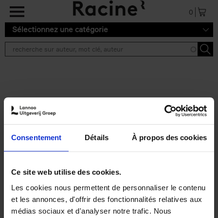
Aller au contenu principal
0
Sélectionnez une catégorie
Résultats de recherche ''
2 résultats
Personal Branding like a
PRO
(EN)
Consentement
Détails
À propos des cookies
Clo Willaerts
Couverture souple
2026
253
€
34,
99
Ce site web utilise des cookies.
Les cookies nous permettent de personnaliser le contenu
et les annonces, d'offrir des fonctionnalités relatives aux
médias sociaux et d'analyser notre trafic. Nous