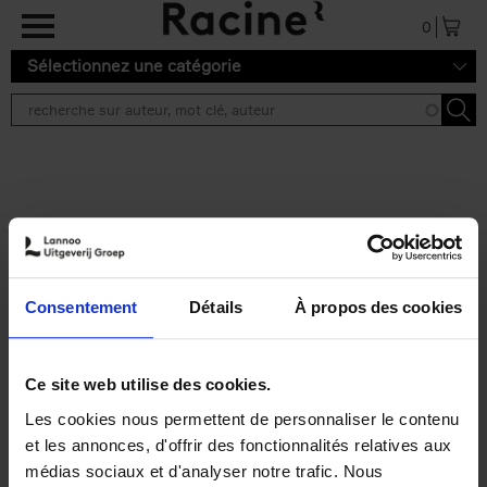
Aller au contenu principal
0
Sélectionnez une catégorie
Résultats de recherche ''
2 résultats
Personal Branding like a
PRO
(EN)
Consentement
Détails
À propos des cookies
Clo Willaerts
Couverture souple
2026
253
€
34,
99
Ce site web utilise des cookies.
Les cookies nous permettent de personnaliser le contenu
et les annonces, d'offrir des fonctionnalités relatives aux
médias sociaux et d'analyser notre trafic. Nous