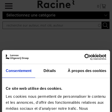
Aller au contenu principal
0
Sélectionnez une catégorie
Résultats de recherche ''
2 résultats
Personal Branding like a
PRO
(EN)
Consentement
Détails
À propos des cookies
Clo Willaerts
Couverture souple
2026
253
€
34,
99
Ce site web utilise des cookies.
Les cookies nous permettent de personnaliser le contenu
et les annonces, d'offrir des fonctionnalités relatives aux
médias sociaux et d'analyser notre trafic. Nous