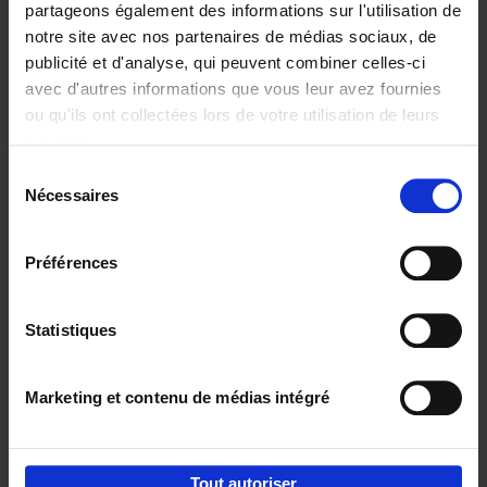
partageons également des informations sur l'utilisation de
notre site avec nos partenaires de médias sociaux, de
Ajouter au panier
publicité et d'analyse, qui peuvent combiner celles-ci
avec d'autres informations que vous leur avez fournies
Content Marketing like a
ou qu'ils ont collectées lors de votre utilisation de leurs
PRO
(EN)
services.
Clo Willaerts
Couverture souple
2023
352
Sélection
Nécessaires
du
€
37,
50
consentement
Préférences
Statistiques
Ajouter au panier
Marketing et contenu de médias intégré
Envie de bonnes idées de lecture, de
réductions, d’actions et d’inspiration ?
Tout autoriser