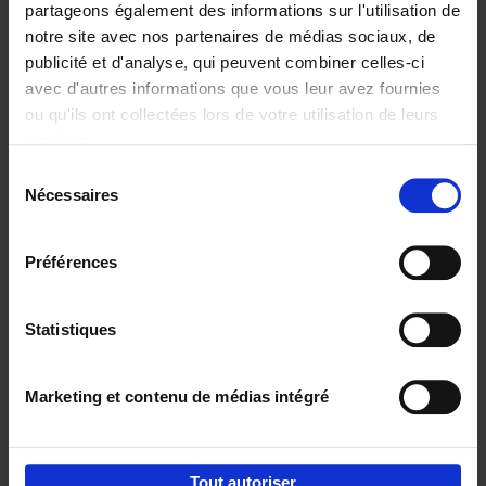
partageons également des informations sur l'utilisation de
notre site avec nos partenaires de médias sociaux, de
Ajouter au panier
publicité et d'analyse, qui peuvent combiner celles-ci
avec d'autres informations que vous leur avez fournies
Content Marketing like a
ou qu'ils ont collectées lors de votre utilisation de leurs
PRO
(EN)
services.
Clo Willaerts
Couverture souple
2023
352
Sélection
Nécessaires
du
€
37,
50
consentement
Préférences
Statistiques
Ajouter au panier
Marketing et contenu de médias intégré
Envie de bonnes idées de lecture, de
réductions, d’actions et d’inspiration ?
Tout autoriser