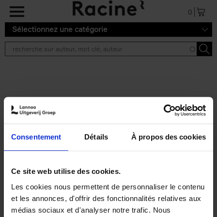
Aller au contenu principal
0
Sélectionnez une catégorie
Résultats de recherche ''
2 résultats
Personal Branding like a
PRO
(EN)
Consentement
Détails
À propos des cookies
Clo Willaerts
Couverture souple
2026
253
€
34,
99
Ce site web utilise des cookies.
Les cookies nous permettent de personnaliser le contenu
et les annonces, d'offrir des fonctionnalités relatives aux
médias sociaux et d'analyser notre trafic. Nous