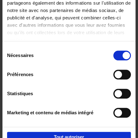
partageons également des informations sur l'utilisation de
notre site avec nos partenaires de médias sociaux, de
Ajouter au panier
publicité et d'analyse, qui peuvent combiner celles-ci
avec d'autres informations que vous leur avez fournies
Content Marketing like a
ou qu'ils ont collectées lors de votre utilisation de leurs
PRO
(EN)
services.
Clo Willaerts
Couverture souple
2023
352
Sélection
Nécessaires
du
€
37,
50
consentement
Préférences
Statistiques
Ajouter au panier
Marketing et contenu de médias intégré
Envie de bonnes idées de lecture, de
réductions, d’actions et d’inspiration ?
Tout autoriser