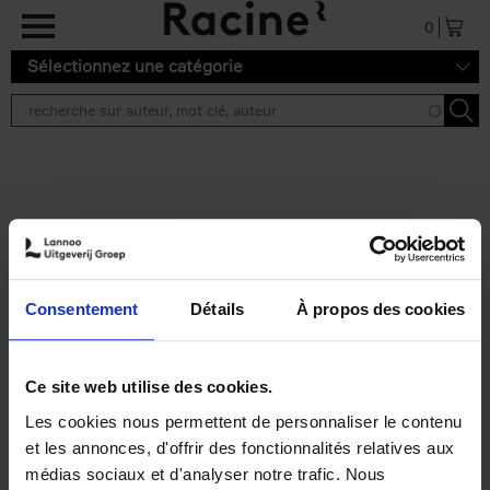
Aller au contenu principal
0
Sélectionnez une catégorie
Résultats de recherche ''
2 résultats
Personal Branding like a
PRO
(EN)
Consentement
Détails
À propos des cookies
Clo Willaerts
Couverture souple
2026
253
€
34,
99
Ce site web utilise des cookies.
Les cookies nous permettent de personnaliser le contenu
et les annonces, d'offrir des fonctionnalités relatives aux
médias sociaux et d'analyser notre trafic. Nous