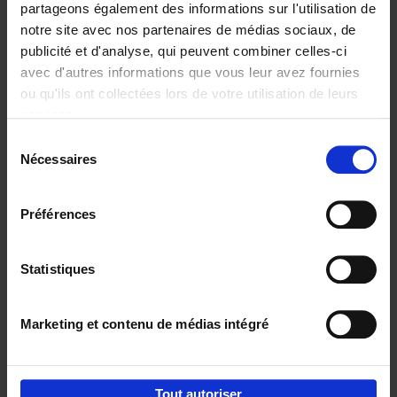
partageons également des informations sur l'utilisation de
notre site avec nos partenaires de médias sociaux, de
Ajouter au panier
publicité et d'analyse, qui peuvent combiner celles-ci
avec d'autres informations que vous leur avez fournies
Content Marketing like a
ou qu'ils ont collectées lors de votre utilisation de leurs
PRO
(EN)
services.
Clo Willaerts
Couverture souple
2023
352
Sélection
Nécessaires
du
€
37,
50
consentement
Préférences
Statistiques
Ajouter au panier
Marketing et contenu de médias intégré
Envie de bonnes idées de lecture, de
réductions, d’actions et d’inspiration ?
Tout autoriser