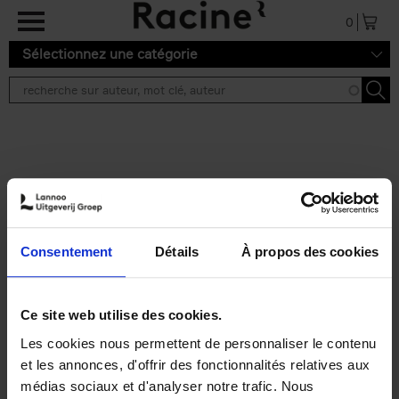
Aller au contenu principal
0
Sélectionnez une catégorie
Résultats de recherche ''
2 résultats
Personal Branding like a
PRO
(EN)
Consentement
Détails
À propos des cookies
Clo Willaerts
Couverture souple
2026
253
€
34,
99
Ce site web utilise des cookies.
Les cookies nous permettent de personnaliser le contenu
et les annonces, d'offrir des fonctionnalités relatives aux
médias sociaux et d'analyser notre trafic. Nous