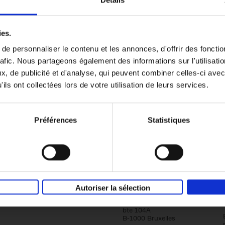
Détails
Content Marketing like a PRO
ies.
The All-In-One Guide to Content Marketing
e personnaliser le contenu et les annonces, d'offrir des fonctio
Planning to Promoting
rafic. Nous partageons également des informations sur l'utilisati
Clo Willaerts
Couverture souple
2023
352
, de publicité et d'analyse, qui peuvent combiner celles-ci avec
ils ont collectées lors de votre utilisation de leurs services.
Préférences
Statistiques
Société
Éditions Racine
Autoriser la sélection
Tour & Taxis
Qui sommes-nous?
Avenue du Port, 86C
bte 104A
B-1000 Bruxelles