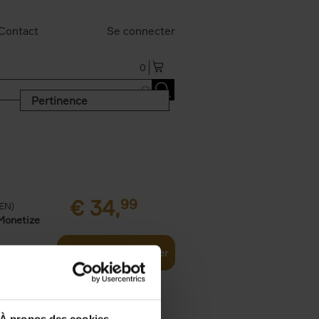
Contact
Se connecter
0
Pertinence
€
34,
99
(EN)
Monetize
Ajouter au panier