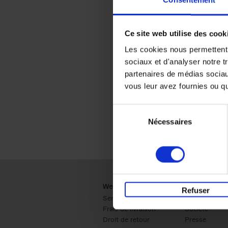
Consentement
Ce site web utilise des cook
Les cookies nous permettent d
sociaux et d'analyser notre t
partenaires de médias sociaux
vous leur avez fournies ou qu'
Sélection
Nécessaires
du
consentement
Webshop
Business
Refuser
Service clients
Ventes
Frais de livraison
Société
Droit de retour
Presse