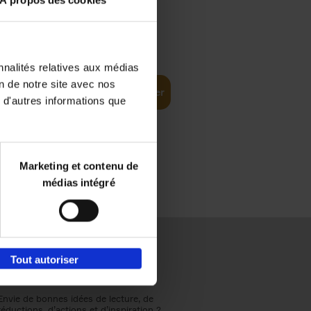
À propos des cookies
€
37,
50
(EN)
: From
nnalités relatives aux médias
on de notre site avec nos
Ajouter au panier
 d'autres informations que
Marketing et contenu de
médias intégré
Tout autoriser
Envie de bonnes idées de lecture, de
réductions, d’actions et d’inspiration ?