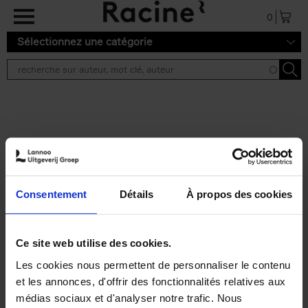
Aller au contenu principal
0
Sélectionnez une catégorie
Résultats de recherche ''
2 résultats
Personal Branding like a
PRO
(EN)
Consentement
Détails
À propos des cookies
Clo Willaerts
Couverture souple
2026
253
€
34,
99
Ce site web utilise des cookies.
Les cookies nous permettent de personnaliser le contenu
et les annonces, d'offrir des fonctionnalités relatives aux
médias sociaux et d'analyser notre trafic. Nous