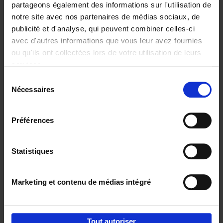
partageons également des informations sur l'utilisation de
notre site avec nos partenaires de médias sociaux, de
Ajouter au panier
publicité et d'analyse, qui peuvent combiner celles-ci
avec d'autres informations que vous leur avez fournies
Content Marketing like a
ou qu'ils ont collectées lors de votre utilisation de leurs
PRO
(EN)
services.
Clo Willaerts
Couverture souple
2023
352
Sélection
Nécessaires
du
€
37,
50
consentement
Préférences
Statistiques
Ajouter au panier
Marketing et contenu de médias intégré
Envie de bonnes idées de lecture, de
réductions, d’actions et d’inspiration ?
Tout autoriser