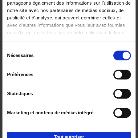
partageons également des informations sur l'utilisation de
notre site avec nos partenaires de médias sociaux, de
Ajouter au panier
publicité et d'analyse, qui peuvent combiner celles-ci
avec d'autres informations que vous leur avez fournies
Content Marketing like a
ou qu'ils ont collectées lors de votre utilisation de leurs
PRO
(EN)
services.
Clo Willaerts
Couverture souple
2023
352
Sélection
Nécessaires
du
€
37,
50
consentement
Préférences
Statistiques
Ajouter au panier
Marketing et contenu de médias intégré
Envie de bonnes idées de lecture, de
réductions, d’actions et d’inspiration ?
Tout autoriser