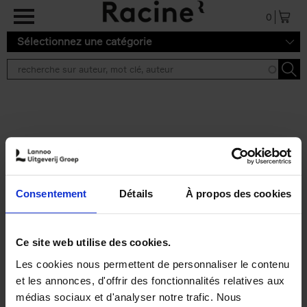
Aller au contenu principal
0
Sélectionnez une catégorie
Résultats de recherche ''
2 résultats
Personal Branding like a
PRO
(EN)
Consentement
Détails
À propos des cookies
Clo Willaerts
Couverture souple
2026
253
€
34,
99
Ce site web utilise des cookies.
Les cookies nous permettent de personnaliser le contenu
et les annonces, d'offrir des fonctionnalités relatives aux
médias sociaux et d'analyser notre trafic. Nous