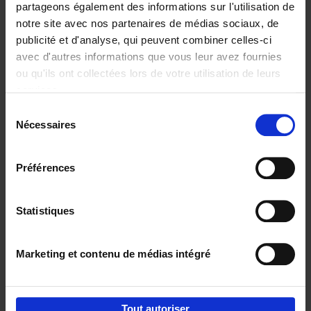
partageons également des informations sur l'utilisation de
notre site avec nos partenaires de médias sociaux, de
Ajouter au panier
publicité et d'analyse, qui peuvent combiner celles-ci
avec d'autres informations que vous leur avez fournies
Content Marketing like a
ou qu'ils ont collectées lors de votre utilisation de leurs
PRO
(EN)
services.
Clo Willaerts
Couverture souple
2023
352
Sélection
Nécessaires
du
€
37,
50
consentement
Préférences
Statistiques
Ajouter au panier
Marketing et contenu de médias intégré
Envie de bonnes idées de lecture, de
réductions, d’actions et d’inspiration ?
Tout autoriser