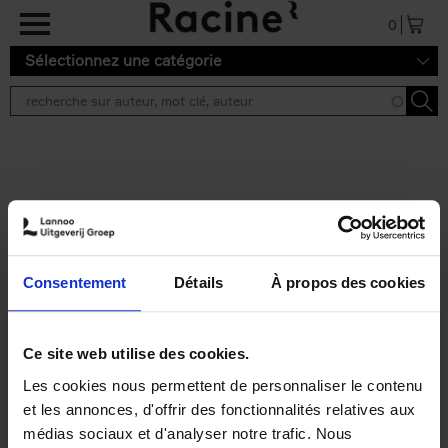
Aller au contenu principal
0
Sélectionnez une catégorie
Résultats de recherche ''
2 résultats
Personal Branding like a
PRO
(EN)
Consentement
Détails
À propos des cookies
Clo Willaerts
Couverture souple
2026
253
€
34,
99
Ce site web utilise des cookies.
Les cookies nous permettent de personnaliser le contenu
et les annonces, d'offrir des fonctionnalités relatives aux
médias sociaux et d'analyser notre trafic. Nous