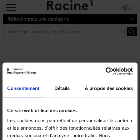
Aller au contenu principal
0
Sélectionnez une catégorie
Résultats de recherche ''
2 résultats
Personal Branding like a
PRO
(EN)
Consentement
Détails
À propos des cookies
Clo Willaerts
Couverture souple
2026
253
€
34,
99
Ce site web utilise des cookies.
Les cookies nous permettent de personnaliser le contenu
et les annonces, d'offrir des fonctionnalités relatives aux
médias sociaux et d'analyser notre trafic. Nous