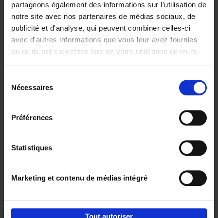
partageons également des informations sur l'utilisation de
notre site avec nos partenaires de médias sociaux, de
Ajouter au panier
publicité et d'analyse, qui peuvent combiner celles-ci
avec d'autres informations que vous leur avez fournies
Content Marketing like a
ou qu'ils ont collectées lors de votre utilisation de leurs
PRO
(EN)
services.
Clo Willaerts
Couverture souple
2023
352
Sélection
Nécessaires
du
€
37,
50
consentement
Préférences
Statistiques
Ajouter au panier
Marketing et contenu de médias intégré
Envie de bonnes idées de lecture, de
réductions, d’actions et d’inspiration ?
Tout autoriser