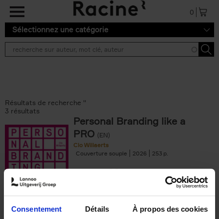
Aller au contenu principal
0
Sélectionnez une catégorie
Résultats de recherche ''
3 résultats
Personal Branding like a
PRO
(EN)
Clo Willaerts
Couverture souple
2026
253
€
34,
99
Consentement
Détails
À propos des cookies