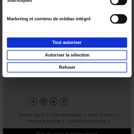
Statistiques
€
37,
50
Marketing et contenu de médias intégré
Tout autoriser
Ajouter au panier
Autoriser la sélection
Refuser
Envie de bonnes idées de lecture, de
réductions, d’actions et d’inspiration ?
Service clients
Frais de livraison
Droit de retour
Privacy & cookies
Conditions générales
Part of
Lannoo Publishing Group