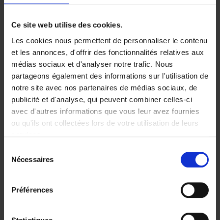
Ajouter au panier
Ce site web utilise des cookies.
Les cookies nous permettent de personnaliser le contenu
Digital marketing like a PRO -
et les annonces, d'offrir des fonctionnalités relatives aux
completely revised edition
(EN)
médias sociaux et d'analyser notre trafic. Nous
Clo Willaerts
partageons également des informations sur l'utilisation de
Couverture souple
2022
226
notre site avec nos partenaires de médias sociaux, de
€
35,
50
publicité et d'analyse, qui peuvent combiner celles-ci
avec d'autres informations que vous leur avez fournies
ou qu'ils ont collectées lors de votre utilisation de leurs
services.
Sélection
Nécessaires
du
Ajouter au panier
consentement
Content Marketing like a
Préférences
PRO
(EN)
Clo Willaerts
Couverture souple
2023
352