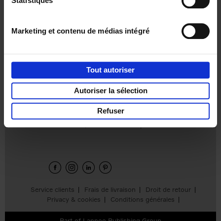
Statistiques
€
37,
50
Marketing et contenu de médias intégré
Tout autoriser
Ajouter au panier
Autoriser la sélection
Refuser
Envie de bonnes idées de lecture, de
réductions, d’actions et d’inspiration ?
Service clients
Frais de livraison
Droit de retour
Privacy & cookies
Conditions générales
Part of
Lannoo Publishing Group