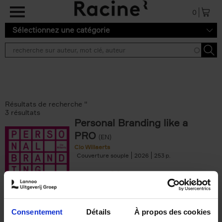
Aller au contenu principal
0
Sélectionnez une catégorie
Résultats de recherche ''
3 résultats
Personal Branding like a
PRO
(EN)
Clo Willaerts
Couverture souple
2026
253
€
34,
99
Consentement
Détails
À propos des cookies