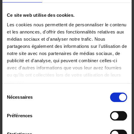
Ajouter au panier
Ce site web utilise des cookies.
Les cookies nous permettent de personnaliser le contenu
Digital marketing like a PRO -
et les annonces, d'offrir des fonctionnalités relatives aux
completely revised edition
(EN)
médias sociaux et d'analyser notre trafic. Nous
Clo Willaerts
partageons également des informations sur l'utilisation de
Couverture souple
2022
226
notre site avec nos partenaires de médias sociaux, de
€
35,
50
publicité et d'analyse, qui peuvent combiner celles-ci
avec d'autres informations que vous leur avez fournies
ou qu'ils ont collectées lors de votre utilisation de leurs
services.
Sélection
Nécessaires
du
Ajouter au panier
consentement
Content Marketing like a
Préférences
PRO
(EN)
Clo Willaerts
Couverture souple
2023
352