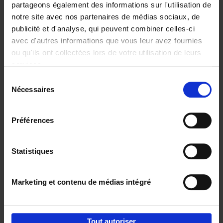
partageons également des informations sur l'utilisation de
notre site avec nos partenaires de médias sociaux, de
Ajouter au panier
publicité et d'analyse, qui peuvent combiner celles-ci
avec d'autres informations que vous leur avez fournies
Content Marketing like a
ou qu'ils ont collectées lors de votre utilisation de leurs
PRO
(EN)
services.
Clo Willaerts
Couverture souple
2023
352
Sélection
Nécessaires
du
€
37,
50
consentement
Préférences
Statistiques
Ajouter au panier
Marketing et contenu de médias intégré
Envie de bonnes idées de lecture, de
réductions, d’actions et d’inspiration ?
Tout autoriser