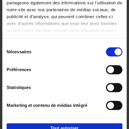
partageons également des informations sur l'utilisation de
notre site avec nos partenaires de médias sociaux, de
Ajouter au panier
publicité et d'analyse, qui peuvent combiner celles-ci
avec d'autres informations que vous leur avez fournies
Content Marketing like a
ou qu'ils ont collectées lors de votre utilisation de leurs
PRO
(EN)
services.
Clo Willaerts
Couverture souple
2023
352
Sélection
Nécessaires
du
€
37,
50
consentement
Préférences
Statistiques
Ajouter au panier
Marketing et contenu de médias intégré
Envie de bonnes idées de lecture, de
réductions, d’actions et d’inspiration ?
Tout autoriser