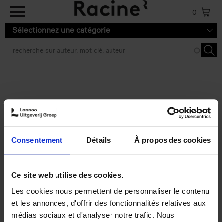
Aller au contenu principal
0
Sélectionnez une catégorie
Résultats de recherche ''
2 résultats
Personal Branding like a
PRO
(EN)
Consentement
Détails
À propos des cookies
Clo Willaerts
Couverture souple
2026
253
€
34,
99
Ce site web utilise des cookies.
Les cookies nous permettent de personnaliser le contenu
et les annonces, d'offrir des fonctionnalités relatives aux
médias sociaux et d'analyser notre trafic. Nous