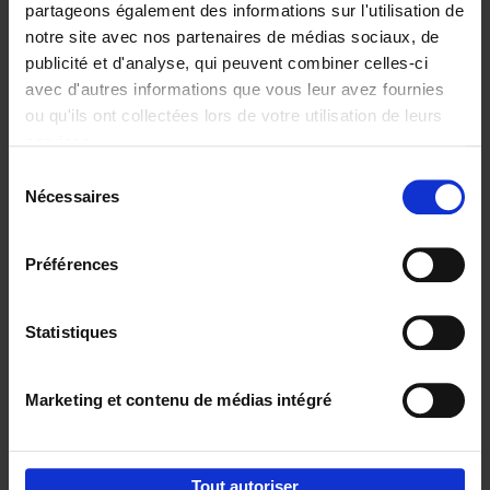
partageons également des informations sur l'utilisation de
notre site avec nos partenaires de médias sociaux, de
Ajouter au panier
publicité et d'analyse, qui peuvent combiner celles-ci
avec d'autres informations que vous leur avez fournies
Content Marketing like a
ou qu'ils ont collectées lors de votre utilisation de leurs
PRO
(EN)
services.
Clo Willaerts
Couverture souple
2023
352
Sélection
Nécessaires
du
€
37,
50
consentement
Préférences
Statistiques
Ajouter au panier
Marketing et contenu de médias intégré
Envie de bonnes idées de lecture, de
réductions, d’actions et d’inspiration ?
Tout autoriser