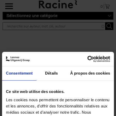
Aller au contenu principal
0
Sélectionnez une catégorie
Résultats de recherche ''
2 résultats
Personal Branding like a
PRO
(EN)
Consentement
Détails
À propos des cookies
Clo Willaerts
Couverture souple
2026
253
€
34,
99
Ce site web utilise des cookies.
Les cookies nous permettent de personnaliser le contenu
et les annonces, d'offrir des fonctionnalités relatives aux
médias sociaux et d'analyser notre trafic. Nous