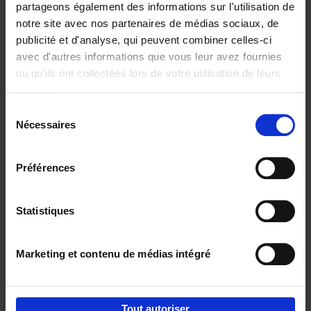
partageons également des informations sur l'utilisation de
notre site avec nos partenaires de médias sociaux, de
Ajouter au panier
publicité et d'analyse, qui peuvent combiner celles-ci
avec d'autres informations que vous leur avez fournies
Content Marketing like a
ou qu'ils ont collectées lors de votre utilisation de leurs
PRO
(EN)
services.
Clo Willaerts
Couverture souple
2023
352
Sélection
Nécessaires
du
€
37,
50
consentement
Préférences
Statistiques
Ajouter au panier
Marketing et contenu de médias intégré
Envie de bonnes idées de lecture, de
réductions, d’actions et d’inspiration ?
Tout autoriser