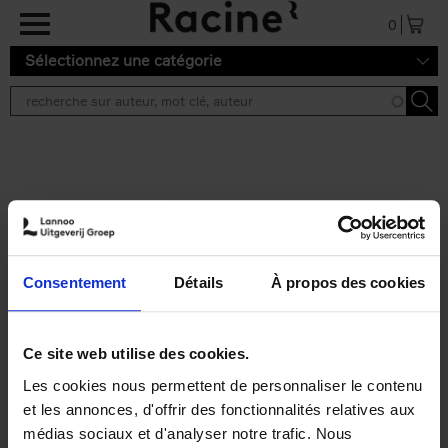
Aller au contenu principal
0
Sélectionnez une catégorie
Résultats de recherche ''
2 résultats
Personal Branding like a
PRO
(EN)
Consentement
Détails
À propos des cookies
Clo Willaerts
Couverture souple
2026
253
€
34,
99
Ce site web utilise des cookies.
Les cookies nous permettent de personnaliser le contenu
et les annonces, d'offrir des fonctionnalités relatives aux
médias sociaux et d'analyser notre trafic. Nous