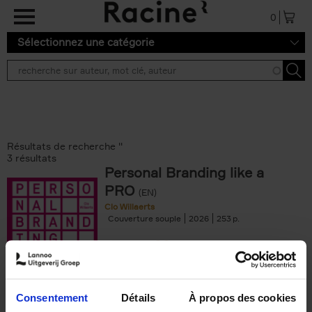
Aller au contenu principal
0
Sélectionnez une catégorie
Résultats de recherche ''
3 résultats
Personal Branding like a
PRO
(EN)
Clo Willaerts
Couverture souple
2026
253
€
34,
99
Consentement
Détails
À propos des cookies