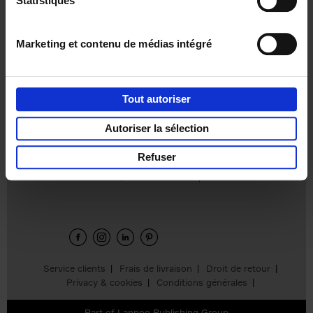
Statistiques
€
37,
50
Marketing et contenu de médias intégré
Tout autoriser
Ajouter au panier
Autoriser la sélection
Refuser
Envie de bonnes idées de lecture, de
réductions, d’actions et d’inspiration ?
Service clients
Frais de livraison
Droit de retour
Privacy & cookies
Conditions générales
Part of
Lannoo Publishing Group