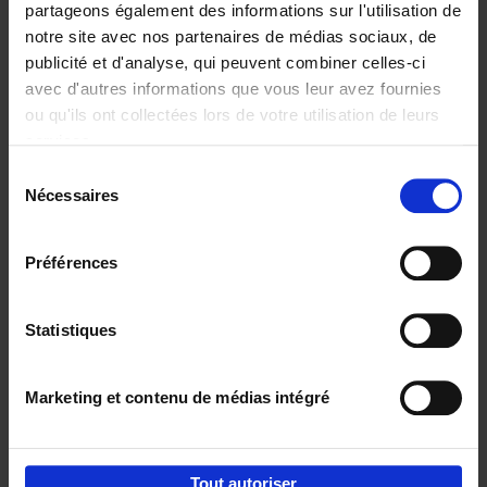
partageons également des informations sur l'utilisation de
notre site avec nos partenaires de médias sociaux, de
Ajouter au panier
publicité et d'analyse, qui peuvent combiner celles-ci
avec d'autres informations que vous leur avez fournies
Content Marketing like a
ou qu'ils ont collectées lors de votre utilisation de leurs
PRO
(EN)
services.
Clo Willaerts
Couverture souple
2023
352
Sélection
Nécessaires
du
€
37,
50
consentement
Préférences
Statistiques
Ajouter au panier
Marketing et contenu de médias intégré
Envie de bonnes idées de lecture, de
réductions, d’actions et d’inspiration ?
Tout autoriser