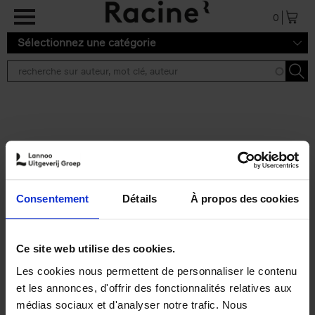
Aller au contenu principal
0
Sélectionnez une catégorie
Résultats de recherche ''
2 résultats
Personal Branding like a
PRO
(EN)
Consentement
Détails
À propos des cookies
Clo Willaerts
Couverture souple
2026
253
€
34,
99
Ce site web utilise des cookies.
Les cookies nous permettent de personnaliser le contenu
et les annonces, d'offrir des fonctionnalités relatives aux
médias sociaux et d'analyser notre trafic. Nous