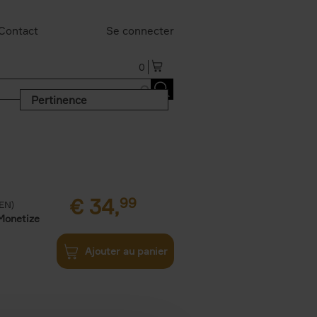
Contact
Se connecter
0
Pertinence
€
34,
99
(EN)
Monetize
Ajouter au panier