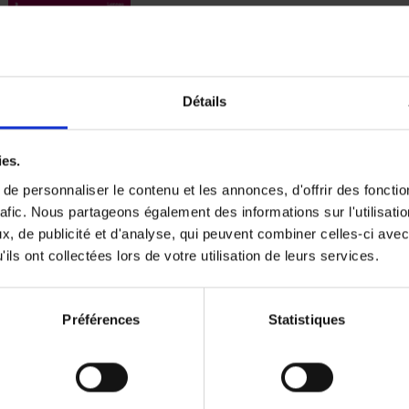
Digital marketing like a PRO -
completely revised edition
(EN)
Détails
Prepare. Run. Optimize.
Clo Willaerts
Couverture souple
2022
226
ies.
e personnaliser le contenu et les annonces, d'offrir des fonctio
rafic. Nous partageons également des informations sur l'utilisati
, de publicité et d'analyse, qui peuvent combiner celles-ci avec
ils ont collectées lors de votre utilisation de leurs services.
Content Marketing like a PRO
The All-In-One Guide to Content Marketing
Planning to Promoting
Clo Willaerts
Préférences
Statistiques
Couverture souple
2023
352