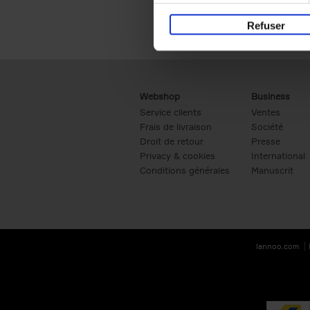
Refuser
Webshop
Business
Service clients
Ventes
Frais de livraison
Société
Droit de retour
Presse
Privacy & cookies
International
Conditions générales
Manuscrit
lannoo.com