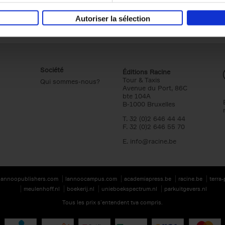
Autoriser la sélection
Société
Éditions Racine
Tour & Taxis
Qui sommes-nous?
Avenue du Port, 86C
bte 104A
B-1000 Bruxelles
T. 32 (0)2 646 44 44
F. 32 (0)2 646 55 70
E.
info@racine.be
lannoopublishers.com
lannoocampus.com
academiapress.be
racine.be
terra
meulenhoff.nl
boekerij.nl
unieboekspectrum.nl
parkuitgevers.nl
Tous les prix s’entendent tva compris.