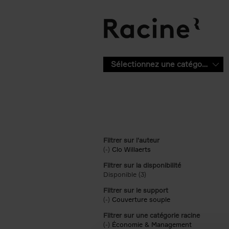
Aller au contenu principal
Sélectionnez une catégorie
Filtrer sur l'auteur
(-)
Remove Clo Willaerts filter
Clo Willaerts
Filtrer sur la disponibilité
Disponible (3)
Apply Disponible filter
Filtrer sur le support
(-)
Remove Couverture souple filter
Couverture souple
Filtrer sur une catégorie racine
(-)
Remove Économie & Management filt
Économie & Management