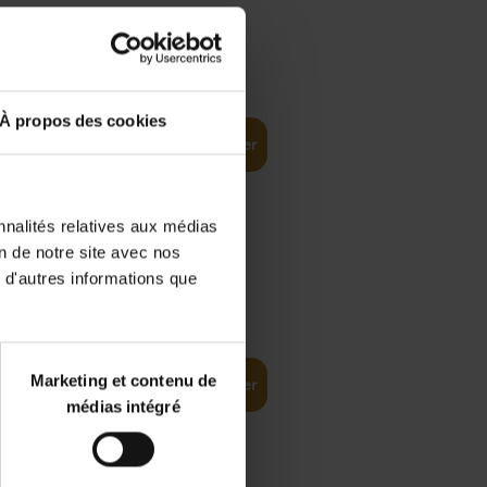
€
35,
50
À propos des cookies
Ajouter au panier
nnalités relatives aux médias
on de notre site avec nos
 d'autres informations que
€
37,
50
(EN)
: From
Marketing et contenu de
Ajouter au panier
médias intégré