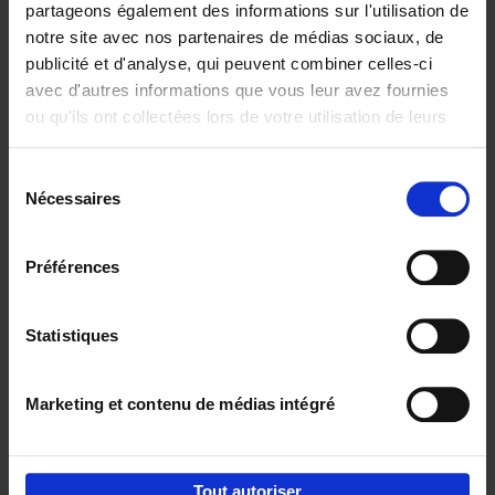
partageons également des informations sur l'utilisation de
notre site avec nos partenaires de médias sociaux, de
Ajouter au panier
publicité et d'analyse, qui peuvent combiner celles-ci
avec d'autres informations que vous leur avez fournies
Content Marketing like a
ou qu'ils ont collectées lors de votre utilisation de leurs
PRO
(EN)
services.
Clo Willaerts
Couverture souple
2023
352
Sélection
Nécessaires
du
€
37,
50
consentement
Préférences
Statistiques
Ajouter au panier
Marketing et contenu de médias intégré
Envie de bonnes idées de lecture, de
réductions, d’actions et d’inspiration ?
Tout autoriser