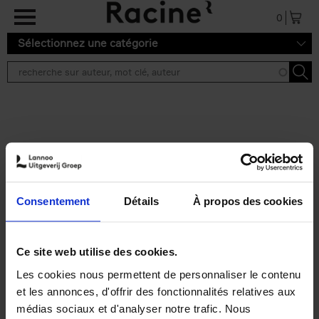
Aller au contenu principal
0
Sélectionnez une catégorie
Résultats de recherche ''
2 résultats
Personal Branding like a
PRO
(EN)
Consentement
Détails
À propos des cookies
Clo Willaerts
Couverture souple
2026
253
€
34,
99
Ce site web utilise des cookies.
Les cookies nous permettent de personnaliser le contenu
et les annonces, d'offrir des fonctionnalités relatives aux
médias sociaux et d'analyser notre trafic. Nous