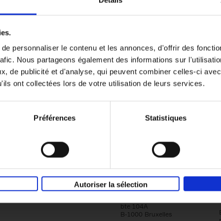
Détails
Content Marketing like a PRO
ies.
The All-In-One Guide to Content Marketing
e personnaliser le contenu et les annonces, d'offrir des fonctio
Planning to Promoting
rafic. Nous partageons également des informations sur l'utilisati
Clo Willaerts
Couverture souple
2023
352
, de publicité et d'analyse, qui peuvent combiner celles-ci avec
ils ont collectées lors de votre utilisation de leurs services.
Préférences
Statistiques
Société
Éditions Racine
Autoriser la sélection
Tour & Taxis
Qui sommes-nous?
Avenue du Port, 86C
bte 104A
B-1000 Bruxelles