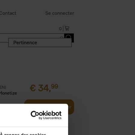
Contact
Se connecter
0
Pertinence
€
34,
99
(EN)
Monetize
Ajouter au panier