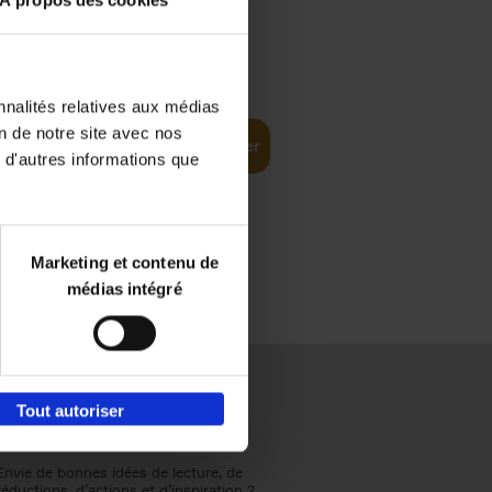
À propos des cookies
€
37,
50
(EN)
: From
nnalités relatives aux médias
on de notre site avec nos
Ajouter au panier
 d'autres informations que
Marketing et contenu de
médias intégré
Tout autoriser
Envie de bonnes idées de lecture, de
réductions, d’actions et d’inspiration ?