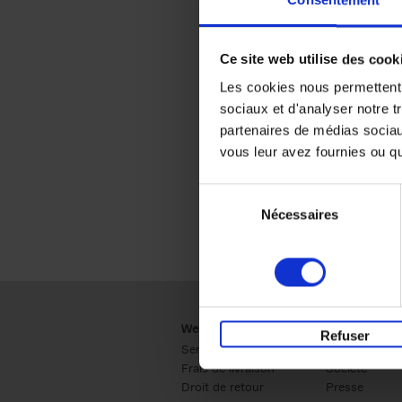
Consentement
Ce site web utilise des cook
Les cookies nous permettent d
sociaux et d'analyser notre t
partenaires de médias sociaux
vous leur avez fournies ou qu'
Sélection
Nécessaires
du
consentement
Webshop
Business
Refuser
Service clients
Ventes
Frais de livraison
Société
Droit de retour
Presse