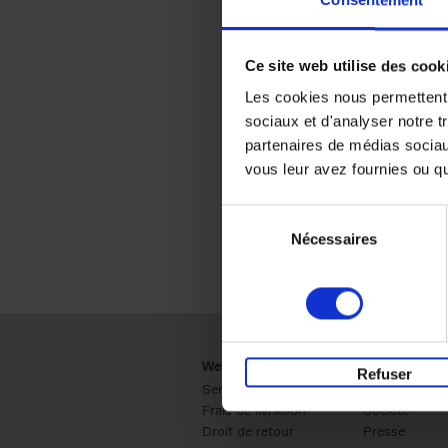
Consentement
Ce site web utilise des cook
Les cookies nous permettent d
sociaux et d'analyser notre t
partenaires de médias sociaux
vous leur avez fournies ou qu'
Sélection
Nécessaires
du
consentement
Webshop
Business
Refuser
Service clients
Ventes
Frais de livraison
Société
Droit de retour
Presse