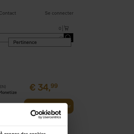
Contact
Se connecter
0
Pertinence
€
34,
99
(EN)
Monetize
Ajouter au panier