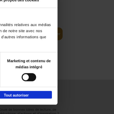
À propos des cookies
€
37,
50
(EN)
: From
nnalités relatives aux médias
on de notre site avec nos
Ajouter au panier
 d'autres informations que
Marketing et contenu de
médias intégré
Tout autoriser
Envie de bonnes idées de lecture, de
réductions, d’actions et d’inspiration ?