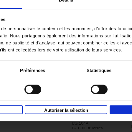
Détails
Content Marketing like a PRO
ies.
The All-In-One Guide to Content Marketing
e personnaliser le contenu et les annonces, d'offrir des fonctio
Planning to Promoting
rafic. Nous partageons également des informations sur l'utilisati
Clo Willaerts
Couverture souple
2023
352
, de publicité et d'analyse, qui peuvent combiner celles-ci avec
ils ont collectées lors de votre utilisation de leurs services.
Préférences
Statistiques
Société
Éditions Racine
Autoriser la sélection
Tour & Taxis
Qui sommes-nous?
Avenue du Port, 86C
bte 104A
B-1000 Bruxelles