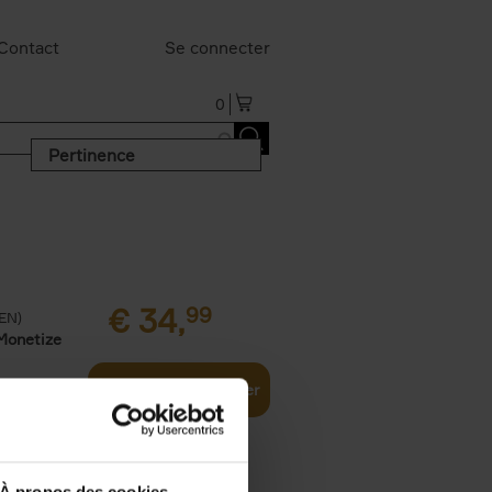
Contact
Se connecter
0
Pertinence
€
34,
99
(EN)
Monetize
Ajouter au panier