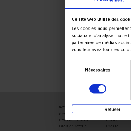
Consentement
Ce site web utilise des cook
Les cookies nous permettent d
sociaux et d'analyser notre t
partenaires de médias sociaux
vous leur avez fournies ou qu'
Sélection
Nécessaires
du
consentement
Webshop
Business
Refuser
Service clients
Ventes
Frais de livraison
Société
Droit de retour
Presse