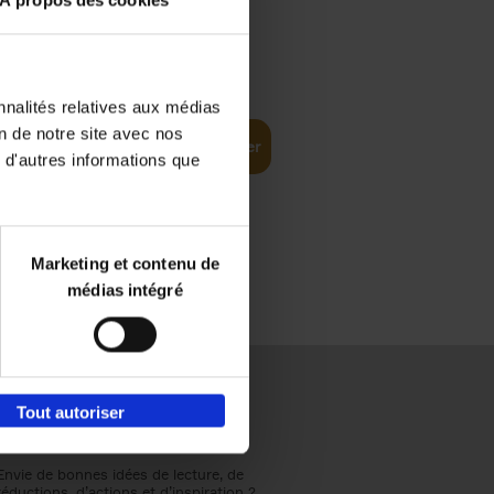
À propos des cookies
€
37,
50
(EN)
: From
nnalités relatives aux médias
on de notre site avec nos
Ajouter au panier
 d'autres informations que
Marketing et contenu de
médias intégré
Tout autoriser
Envie de bonnes idées de lecture, de
réductions, d’actions et d’inspiration ?