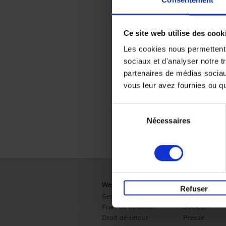
Consentement
Ce site web utilise des cook
Les cookies nous permettent d
sociaux et d'analyser notre t
partenaires de médias sociaux
vous leur avez fournies ou qu'
Sélection
Nécessaires
du
consentement
Webshop
Business
Refuser
Service clients
Ventes
Frais de livraison
Société
Droit de retour
Presse