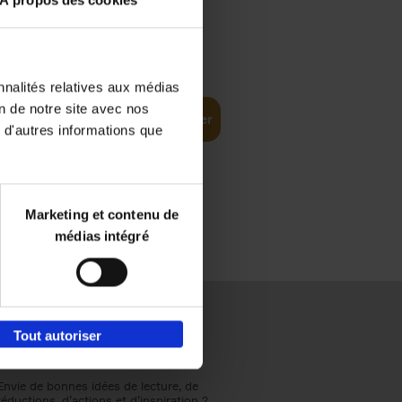
À propos des cookies
€
37,
50
(EN)
: From
nnalités relatives aux médias
on de notre site avec nos
Ajouter au panier
 d'autres informations que
Marketing et contenu de
médias intégré
Tout autoriser
Envie de bonnes idées de lecture, de
réductions, d’actions et d’inspiration ?