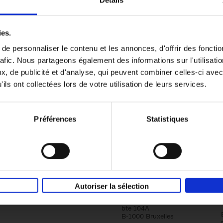
Détails
Content Marketing like a PRO
ies.
The All-In-One Guide to Content Marketing
e personnaliser le contenu et les annonces, d'offrir des fonctio
Planning to Promoting
rafic. Nous partageons également des informations sur l'utilisati
Clo Willaerts
Couverture souple
2023
352
, de publicité et d'analyse, qui peuvent combiner celles-ci avec
ils ont collectées lors de votre utilisation de leurs services.
Préférences
Statistiques
Société
Éditions Racine
Autoriser la sélection
Tour & Taxis
Qui sommes-nous?
Avenue du Port, 86C
bte 104A
B-1000 Bruxelles