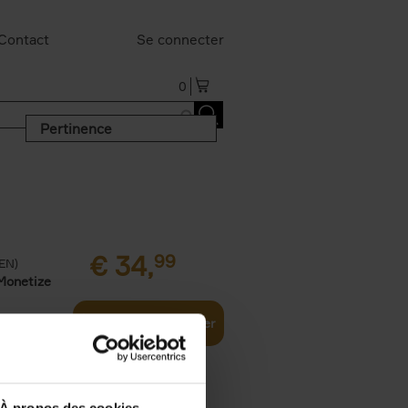
Contact
Se connecter
0
Pertinence
€
34,
99
(EN)
Monetize
Ajouter au panier