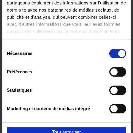
partageons également des informations sur l'utilisation de
notre site avec nos partenaires de médias sociaux, de
Ajouter au panier
publicité et d'analyse, qui peuvent combiner celles-ci
avec d'autres informations que vous leur avez fournies
Content Marketing like a
ou qu'ils ont collectées lors de votre utilisation de leurs
PRO
(EN)
services.
Clo Willaerts
Couverture souple
2023
352
Sélection
Nécessaires
du
€
37,
50
consentement
Préférences
Statistiques
Ajouter au panier
Marketing et contenu de médias intégré
Envie de bonnes idées de lecture, de
réductions, d’actions et d’inspiration ?
Tout autoriser