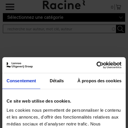
Aller au contenu principal
0
Sélectionnez une catégorie
Résultats de recherche ''
2 résultats
Personal Branding like a
PRO
(EN)
Consentement
Détails
À propos des cookies
Clo Willaerts
Couverture souple
2026
253
€
34,
99
Ce site web utilise des cookies.
Les cookies nous permettent de personnaliser le contenu
et les annonces, d'offrir des fonctionnalités relatives aux
médias sociaux et d'analyser notre trafic. Nous