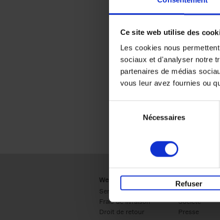
Consentement
Ce site web utilise des cook
Les cookies nous permettent d
sociaux et d'analyser notre t
partenaires de médias sociaux
vous leur avez fournies ou qu'
Sélection
Nécessaires
du
consentement
Webshop
Business
Refuser
Service clients
Ventes
Frais de livraison
Société
Droit de retour
Presse