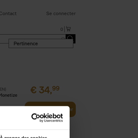
Contact
Se connecter
0
Pertinence
€
34,
99
(EN)
Monetize
Ajouter au panier