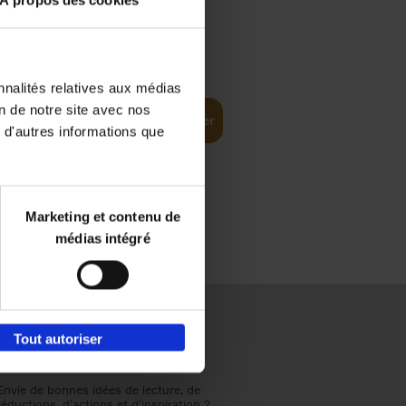
À propos des cookies
€
37,
50
(EN)
: From
nnalités relatives aux médias
on de notre site avec nos
Ajouter au panier
 d'autres informations que
Marketing et contenu de
médias intégré
Tout autoriser
Envie de bonnes idées de lecture, de
réductions, d’actions et d’inspiration ?