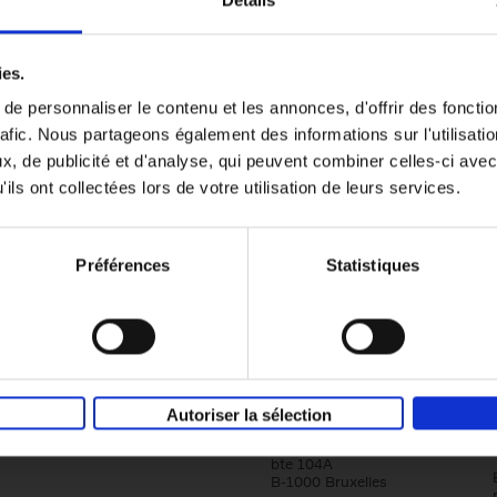
Détails
Content Marketing like a PRO
ies.
The All-In-One Guide to Content Marketing
e personnaliser le contenu et les annonces, d'offrir des fonctio
Planning to Promoting
rafic. Nous partageons également des informations sur l'utilisati
Clo Willaerts
Couverture souple
2023
352
, de publicité et d'analyse, qui peuvent combiner celles-ci avec
ils ont collectées lors de votre utilisation de leurs services.
Préférences
Statistiques
Société
Éditions Racine
Autoriser la sélection
Tour & Taxis
Qui sommes-nous?
Avenue du Port, 86C
bte 104A
B-1000 Bruxelles